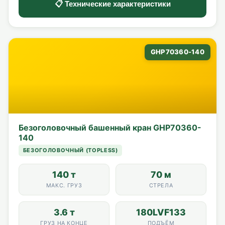
📋 Технические характеристики
GHP70360-140
Безоголовочный башенный кран GHP70360-
140
БЕЗОГОЛОВОЧНЫЙ (TOPLESS)
140 т
70 м
МАКС. ГРУЗ
СТРЕЛА
3.6 т
180LVF133
ГРУЗ НА КОНЦЕ
ПОДЪЁМ